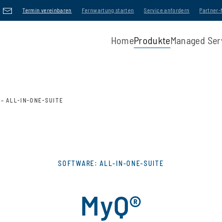
Termin vereinbaren
Fernwartung starten
Service anfordern
Partner
Home
Produkte
Managed Ser
 – ALL-IN-ONE-SUITE
SOFTWARE: ALL-IN-ONE-SUITE
MyQ®