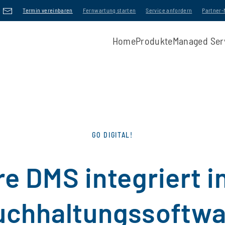
Termin vereinbaren
Fernwartung starten
Service anfordern
Partner
Home
Produkte
Managed Ser
GO DIGITAL!
 DMS integriert i
uchhaltungssoftwa