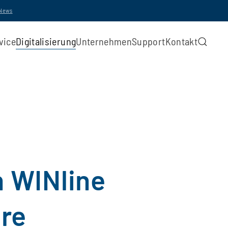
-News
vice
Digitalisierung
Unternehmen
Support
Kontakt
n WINline
re