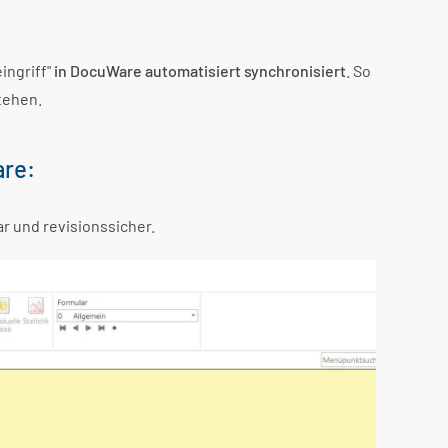
ngriff"
in DocuWare automatisiert synchronisiert
. So
tehen.
are:
r und revisionssicher.