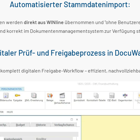
Automatisierter Stammdatenimport:
len werden
direkt aus WINline
übernommen und "ohne Benutzerei
ell und korrekt im Dokumentenmanagementsystem zur Verfügung s
italer Prüf- und Freigabeprozess in DocuW
mplett digitalen Freigabe-Workflow – effizient, nachvollziehba