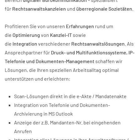
für
Rechtsanwaltskanzleien
und
überregionale Sozietäten
.
Profitieren Sie von unseren
Erfahrungen
rund um
die
Optimierung
von
Kanzlei-IT
sowie
die
Integration
verschiedener
Rechtsanwaltslösungen
. Als
Ansprechpartner für
Druck- und Multifunktionssysteme, IP-
Telefonie und Dokumenten-Management
schaffen wir
Lösungen, die Ihren speziellen Arbeitsalltag optimal
unterstützen und erleichtern:
Scan-Lösungen direkt in die e-Akte / Mandatenakte
Integration von Telefonie und Dokumenten-
Archivierung in MS Outlook
Anzeige der z.B. Mandanten-Nr. bei eingehenden
Anrufen
Integration aller Lösungen in Ihre Anwaltssoftware /