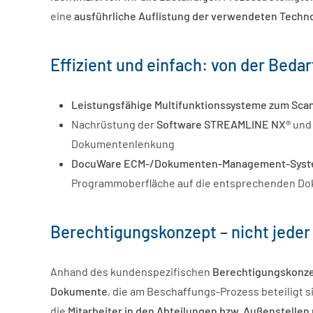
eine
ausführliche Auflistung der verwendeten Techn
Effizient und einfach:
von der Bedar
Leistungsfähige Multifunktionssysteme
zum Sca
Nachrüstung der
Software STREAMLINE NX®
und 
Dokumentenlenkung
DocuWare
ECM-/Dokumenten-Management-Sys
Programmoberfläche auf die entsprechenden Do
Berechtigungskonzept – nicht jeder 
Anhand des kundenspezifischen
Berechtigungskonz
Dokumente
, die am Beschaffungs-Prozess beteiligt s
die
Mitarbeiter in den Abteilungen bzw. Außenstelle