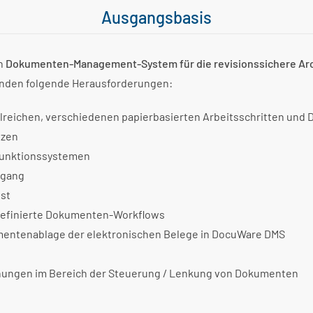
Ausgangsbasis
in
Dokumenten-Management-System für die revisionssichere Ar
anden folgende Herausforderungen:
lreichen, verschiedenen papierbasierten Arbeitsschritten und
tizen
ifunktionssystemen
ugang
ost
definierte Dokumenten-Workflows
umentenablage der elektronischen Belege in DocuWare DMS
hungen im Bereich der Steuerung / Lenkung von Dokumenten