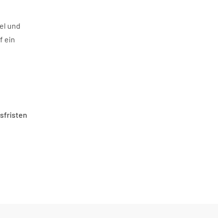
bel und
f ein
sfristen