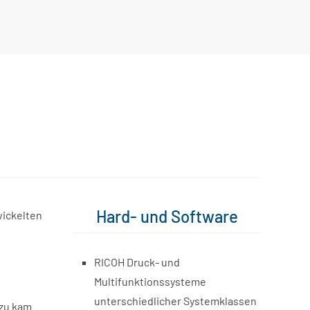
Hard- und Software
wickelten
RICOH Druck- und
Multifunktionssysteme
unterschiedlicher Systemklassen
nzu kam