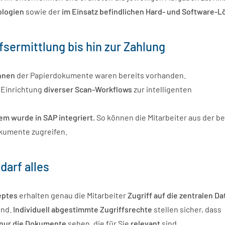
ologien
sowie der
im Einsatz befindlichen Hard- und Software-
fsermittlung bis hin zur Zahlung
nnen
der Papierdokumente waren bereits vorhanden.
Einrichtung
diverser Scan-Workflows
zur intelligenten
tem
wurde in SAP integriert.
So können die Mitarbeiter aus der b
kumente zugreifen.
darf alles
eptes
erhalten genau die Mitarbeiter
Zugriff auf die zentralen D
ind.
Individuell
abgestimmte Zugriffsrechte
stellen sicher, dass
n nur die Dokumente
sehen, die für Sie
relevant
sind.