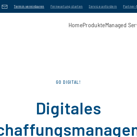
Termin vereinbaren
Fernwartung starten
Service anfordern
Partner
Home
Produkte
Managed Ser
GO DIGITAL!
Digitales
chaffungsmanage