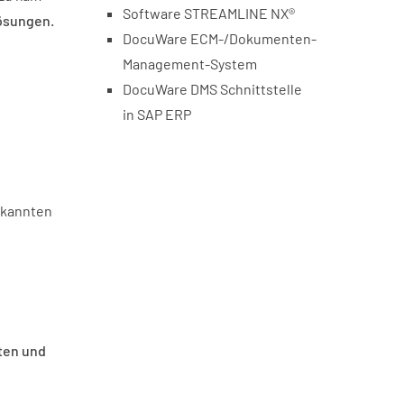
Software STREAMLINE NX®
Lösungen.
DocuWare ECM-/Dokumenten-
Management-System
DocuWare DMS Schnittstelle
in SAP ERP
ekannten
aten und