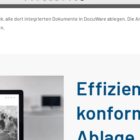
lick, alle dort integrierten Dokumente in DocuWare ablegen. D
en.
Effizie
konfor
Ablage