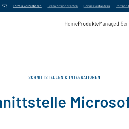
Termin vereinbaren
Fernwartung starten
Service anfordern
Partner
Home
Produkte
Managed Ser
SCHNITTSTELLEN & INTEGRATIONEN
nittstelle Microso