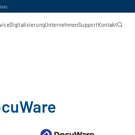
-News
vice
Digitalisierung
Unternehmen
Support
Kontakt
DocuWare