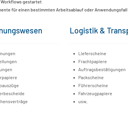
Workflows gestartet
umente für einen bestimmten Arbeitsablauf oder Anwendungsfall
nungswesen
Logistik & Trans
nungen
Lieferscheine
ellungen
Frachtpapiere
tungen
Auftragsbestätigungen
erpapiere
Packscheine
oauszüge
Führerscheine
erbescheide
Fahrzeugpapiere
ehensverträge
usw.