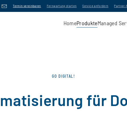
Termin vereinbaren
Fernwartung starten
Service anfordern
Partner
Home
Produkte
Managed Ser
GO DIGITAL!
matisierung für 