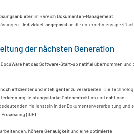
ösungsanbieter
im Bereich
Dokumenten-Management
Lösungen –
individuell angepasst
an die unternehmensspezifisch
eitung der nächsten Generation
:
DocuWare hat das Software-Start-up natif.ai übernommen
und d
e
noch effizienter und intelligenter zu verarbeiten
. Die Technologi
exterkennung
,
leistungsstarke Datenextraktion
und
nahtlose
n bedeutenden Meilenstein in der Dokumentenverarbeitung und e
 Processing (IDP)
.
itarbeitenden,
höhere Genauigkeit
und eine
optimierte