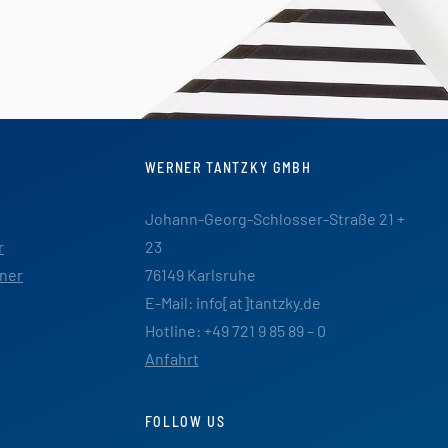
WERNER TANTZKY GMBH
Johann-Georg-Schlosser-Straße 21 +
r
23
ner
76149 Karlsruhe
E-Mail: info[at]tantzky.de
Hotline: +49 721 9 85 89 – 0
Anfahrt
FOLLOW US