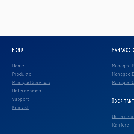
MENU
MANAGED 
Home
Managed P
Produkte
Managed D
Managed Services
Managed C
Unternehmen
Support
ÜBER TAN
Kontakt
Unterneh
Karriere