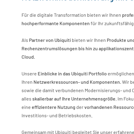
Für die digitale Transformation bieten wir Ihnen
profe
hochperformante Komponenten
für Ihr zukunftsfähi
Als
Partner von Ubiquiti
bieten wir Ihnen
Produkte und
Rechenzentrumslösungen bis hin zu applikationszentri
Cloud.
Unsere
Einblicke in das Ubiquiti Portfolio
ermöglichen
Ihren
Netzwerkressourcen- und Komponenten.
Wir b
sowie die damit verbundenen
Modernisierungs- und 
alles
skalierbar auf Ihre Unternehmensgröße
. Im Fok
eine
effizientere Nutzung
der
vorhandenen Ressourc
Investitions- und Betriebskosten.
Gemeinsam mit Ubiquiti begleitet Sie unser erfahren