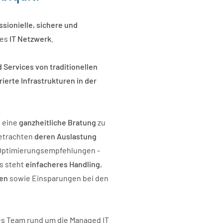
ssionielle, sichere und
ges
IT Netzwerk
.
 Services von traditionellen
erte Infrastrukturen in der
 eine
ganzheitliche Bratung
zu
etrachten
deren Auslastung
Optimierungsempfehlungen -
us steht
einfacheres Handling
,
en
sowie Einsparungen bei den
es Team rund um die Managed IT