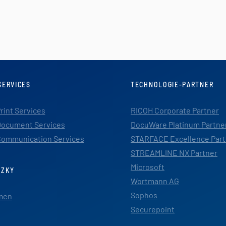
SERVICES
TECHNOLOGIE-PARTNER
rint Services
RICOH Corporate Partner
ocument Services
DocuWare Platinum Partne
ommunication Services
STARFACE Excellence Part
STREAMLINE NX Partner
Microsoft
TZKY
Wortmann AG
Sophos
men
Securepoint