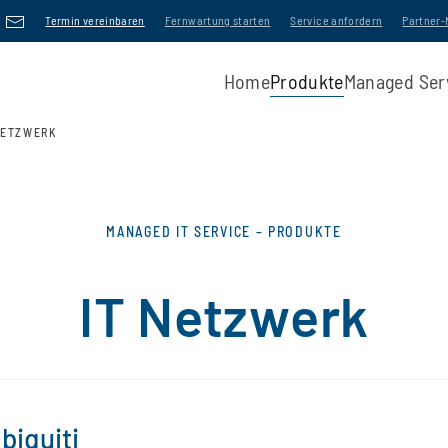
Termin vereinbaren
Fernwartung starten
Service anfordern
Partner
Home
Produkte
Managed Ser
NETZWERK
MANAGED IT SERVICE – PRODUKTE
IT Netzwerk
biquiti