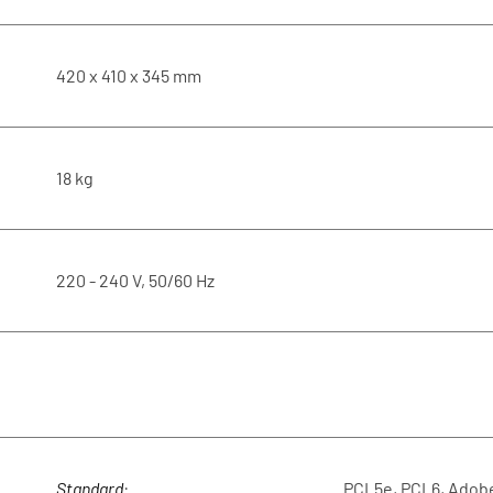
420 x 410 x 345 mm
18 kg
220 - 240 V, 50/60 Hz
Standard
:
PCL5e, PCL6, Adobe