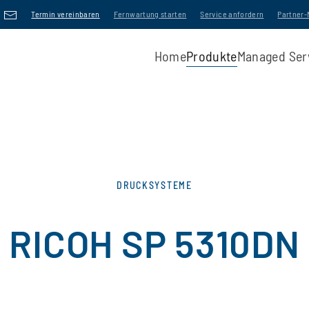
Termin vereinbaren
Fernwartung starten
Service anfordern
Partner
Home
Produkte
Managed Ser
DRUCKSYSTEME
RICOH SP 5310DN