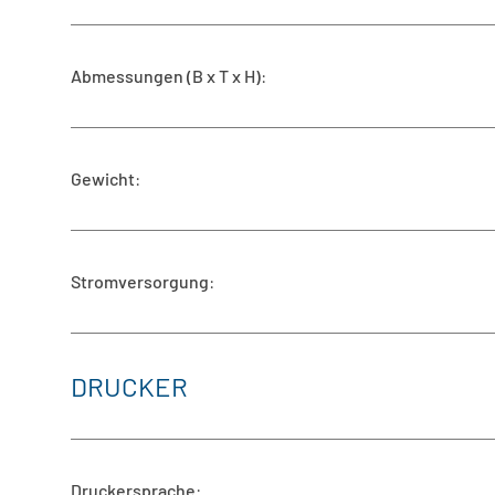
Abmessungen (B x T x H)
:
Gewicht
:
Stromversorgung
:
DRUCKER
Druckersprache
: