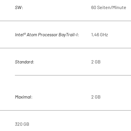
SW
:
60 Seiten/Minute
Intel® Atom Processor BayTrail-I
:
1,46 GHz
Standard
:
2 GB
Maximal
:
2 GB
320 GB