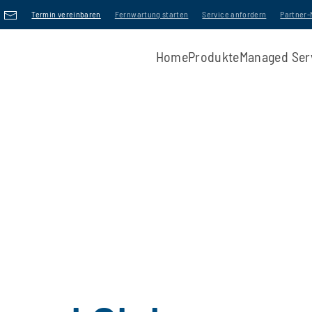
Termin vereinbaren
Fernwartung starten
Service anfordern
Partner
Home
Produkte
Managed Ser