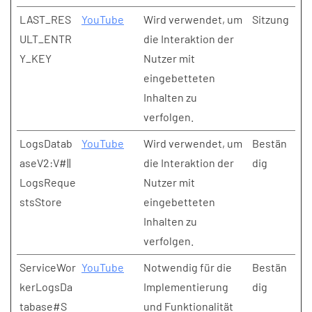
LAST_RES
YouTube
Wird verwendet, um
Sitzung
ULT_ENTR
die Interaktion der
Y_KEY
Nutzer mit
eingebetteten
Inhalten zu
verfolgen.
LogsDatab
YouTube
Wird verwendet, um
Bestän
aseV2:V#||
die Interaktion der
dig
LogsReque
Nutzer mit
stsStore
eingebetteten
Inhalten zu
verfolgen.
ServiceWor
YouTube
Notwendig für die
Bestän
kerLogsDa
Implementierung
dig
tabase#S
und Funktionalität