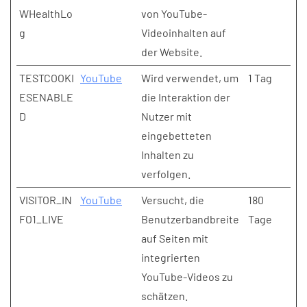
WHealthLo
von YouTube-
g
Videoinhalten auf
der Website.
TESTCOOKI
YouTube
Wird verwendet, um
1 Tag
ESENABLE
die Interaktion der
D
Nutzer mit
eingebetteten
Inhalten zu
verfolgen.
VISITOR_IN
YouTube
Versucht, die
180
FO1_LIVE
Benutzerbandbreite
Tage
auf Seiten mit
integrierten
YouTube-Videos zu
schätzen.