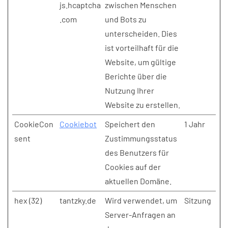
js.hcaptcha
zwischen Menschen
.com
und Bots zu
unterscheiden. Dies
ist vorteilhaft für die
Website, um gültige
Berichte über die
Nutzung Ihrer
Website zu erstellen.
CookieCon
Cookiebot
Speichert den
1 Jahr
sent
Zustimmungsstatus
des Benutzers für
Cookies auf der
aktuellen Domäne.
hex (32)
tantzky.de
Wird verwendet, um
Sitzung
Server-Anfragen an