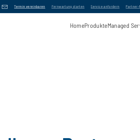
Termin vereinbaren
Fernwartung starten
Service anfordern
Partner
Home
Produkte
Managed Ser