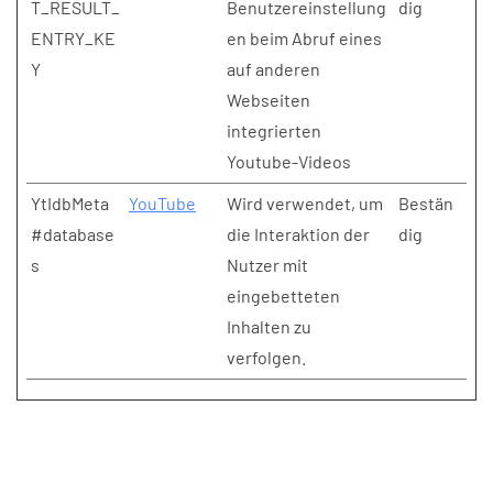
T_RESULT_
Benutzereinstellung
dig
ENTRY_KE
en beim Abruf eines
Y
auf anderen
Webseiten
integrierten
Youtube-Videos
YtIdbMeta
YouTube
Wird verwendet, um
Bestän
#database
die Interaktion der
dig
s
Nutzer mit
eingebetteten
Inhalten zu
verfolgen.