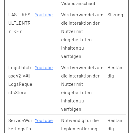
Videos anschaut.
LAST_RES
YouTube
Wird verwendet, um
Sitzung
ULT_ENTR
die Interaktion der
Y_KEY
Nutzer mit
eingebetteten
Inhalten zu
verfolgen.
LogsDatab
YouTube
Wird verwendet, um
Bestän
aseV2:V#||
die Interaktion der
dig
LogsReque
Nutzer mit
stsStore
eingebetteten
Inhalten zu
verfolgen.
ServiceWor
YouTube
Notwendig für die
Bestän
kerLogsDa
Implementierung
dig