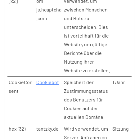
[x2]
om
verwendet, um
js.hcaptcha
zwischen Menschen
.com
und Bots zu
unterscheiden. Dies
ist vorteilhaft für die
Website, um gültige
Berichte über die
Nutzung Ihrer
Website zu erstellen.
CookieCon
Cookiebot
Speichert den
1 Jahr
sent
Zustimmungsstatus
des Benutzers für
Cookies auf der
aktuellen Domäne.
hex (32)
tantzky.de
Wird verwendet, um
Sitzung
Server-Anfragen an