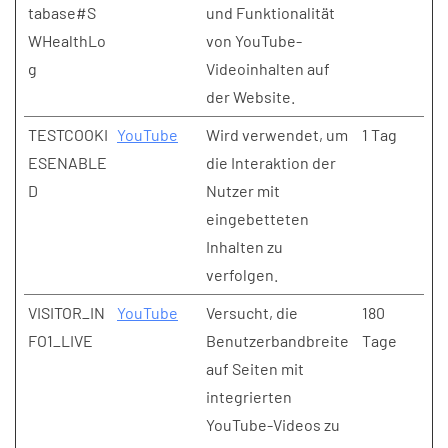
tabase#S
und Funktionalität
WHealthLo
von YouTube-
g
Videoinhalten auf
der Website.
TESTCOOKI
YouTube
Wird verwendet, um
1 Tag
ESENABLE
die Interaktion der
D
Nutzer mit
eingebetteten
Inhalten zu
verfolgen.
VISITOR_IN
YouTube
Versucht, die
180
FO1_LIVE
Benutzerbandbreite
Tage
auf Seiten mit
integrierten
YouTube-Videos zu