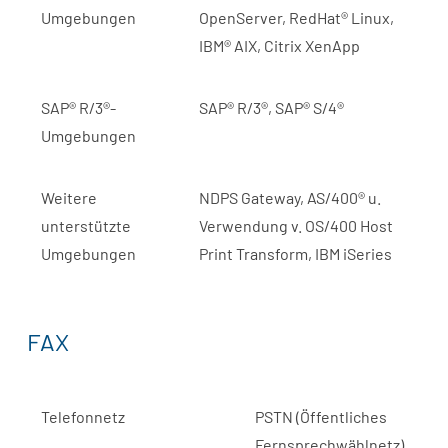
Umgebungen
OpenServer, RedHat® Linux,
IBM® AIX, Citrix XenApp
SAP® R/3®-
SAP® R/3®, SAP® S/4®
Umgebungen
Weitere
NDPS Gateway, AS/400® u.
unterstützte
Verwendung v. OS/400 Host
Umgebungen
Print Transform, IBM iSeries
FAX
Telefonnetz
PSTN (Öffentliches
Fernsprechwählnetz),