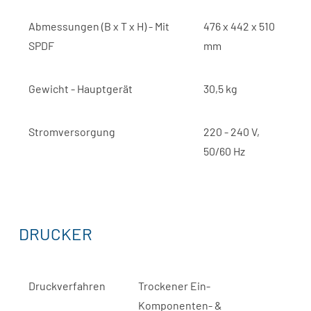
Abmessungen (B x T x H) - Mit
476 x 442 x 510
SPDF
mm
Gewicht - Hauptgerät
30,5 kg
Stromversorgung
220 - 240 V,
50/60 Hz
DRUCKER
Druckverfahren
Trockener Ein-
Komponenten- &