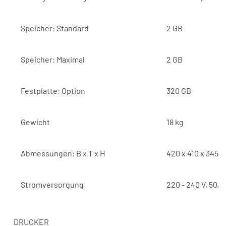
Speicher: Standard
2 GB
Speicher: Maximal
2 GB
Festplatte: Option
320 GB
Gewicht
18 kg
Abmessungen: B x T x H
420 x 410 x 345 
Stromversorgung
220 - 240 V, 50/6
DRUCKER