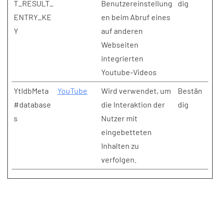
T_RESULT_
Benutzereinstellung
dig
ENTRY_KE
en beim Abruf eines
Y
auf anderen
Webseiten
integrierten
Youtube-Videos
YtIdbMeta
YouTube
Wird verwendet, um
Bestän
#database
die Interaktion der
dig
s
Nutzer mit
eingebetteten
Inhalten zu
verfolgen.