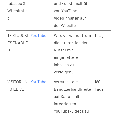
tabase#S
und Funktionalität
WHealthLo
von YouTube-
g
Videoinhalten auf
der Website.
TESTCOOKI
YouTube
Wird verwendet, um
1 Tag
ESENABLE
die Interaktion der
D
Nutzer mit
eingebetteten
Inhalten zu
verfolgen.
VISITOR_IN
YouTube
Versucht, die
180
FO1_LIVE
Benutzerbandbreite
Tage
auf Seiten mit
integrierten
YouTube-Videos zu