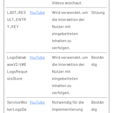
Videos anschaut.
LAST_RES
YouTube
Wird verwendet, um
Sitzung
ULT_ENTR
die Interaktion der
Y_KEY
Nutzer mit
eingebetteten
Inhalten zu
verfolgen.
LogsDatab
YouTube
Wird verwendet, um
Bestän
aseV2:V#||
die Interaktion der
dig
LogsReque
Nutzer mit
stsStore
eingebetteten
Inhalten zu
verfolgen.
ServiceWor
YouTube
Notwendig für die
Bestän
kerLogsDa
Implementierung
dig