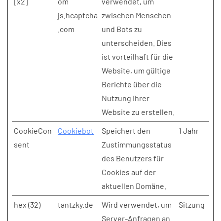
[x2]
om
verwendet, um
js.hcaptcha
zwischen Menschen
.com
und Bots zu
unterscheiden. Dies
ist vorteilhaft für die
Website, um gültige
Berichte über die
Nutzung Ihrer
Website zu erstellen.
CookieCon
Cookiebot
Speichert den
1 Jahr
sent
Zustimmungsstatus
des Benutzers für
Cookies auf der
aktuellen Domäne.
hex (32)
tantzky.de
Wird verwendet, um
Sitzung
Server-Anfragen an