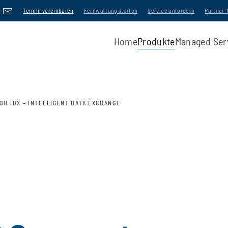
Termin vereinbaren
Fernwartung starten
Service anfordern
Partner
Home
Produkte
Managed Ser
OH IDX – INTELLIGENT DATA EXCHANGE