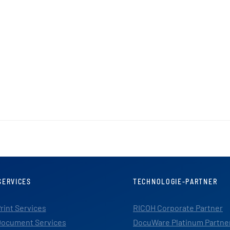
SERVICES
TECHNOLOGIE-PARTNER
rint Services
RICOH Corporate Partner
ocument Services
DocuWare Platinum Partne