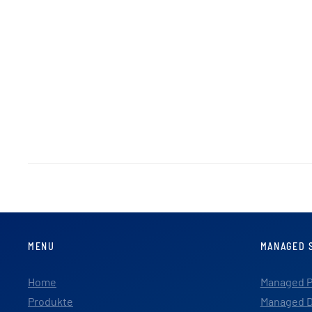
MENU
MANAGED 
Home
Managed P
Produkte
Managed D