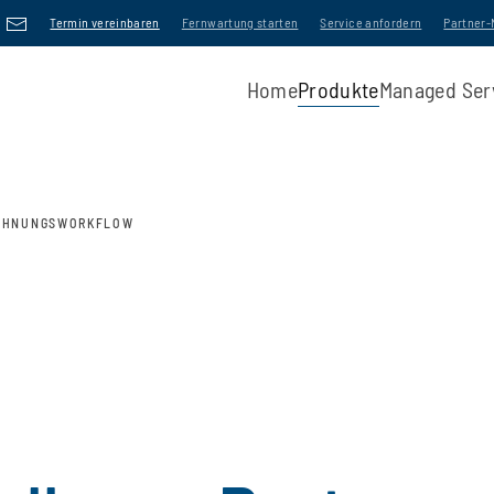
Termin vereinbaren
Fernwartung starten
Service anfordern
Partner
Home
Produkte
Managed Ser
CHNUNGSWORKFLOW