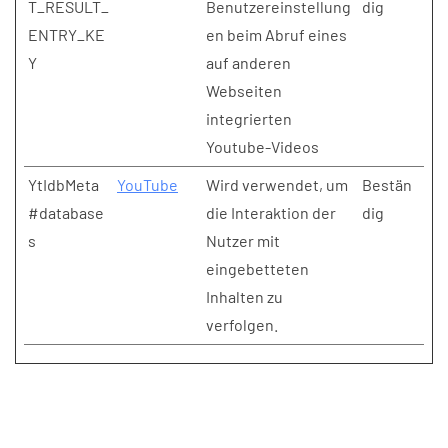
T_RESULT_
Benutzereinstellung
dig
ENTRY_KE
en beim Abruf eines
Y
auf anderen
Webseiten
integrierten
Youtube-Videos
YtIdbMeta
YouTube
Wird verwendet, um
Bestän
#database
die Interaktion der
dig
s
Nutzer mit
eingebetteten
Inhalten zu
verfolgen.