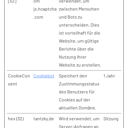
[x2]
om
verwendet, um
js.hcaptcha
zwischen Menschen
.com
und Bots zu
unterscheiden. Dies
ist vorteilhaft für die
Website, um gültige
Berichte über die
Nutzung Ihrer
Website zu erstellen.
CookieCon
Cookiebot
Speichert den
1 Jahr
sent
Zustimmungsstatus
des Benutzers für
Cookies auf der
aktuellen Domäne.
hex (32)
tantzky.de
Wird verwendet, um
Sitzung
Server-Anfragen an