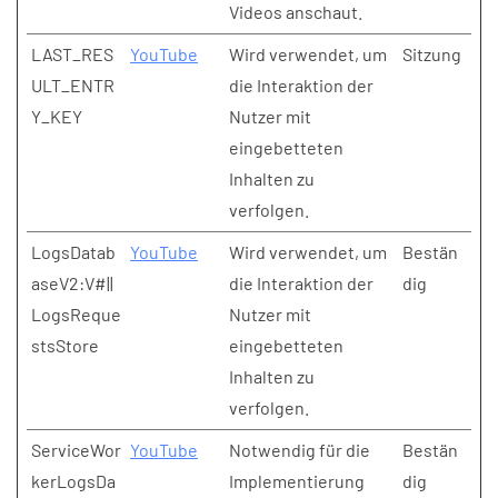
Videos anschaut.
LAST_RES
YouTube
Wird verwendet, um
Sitzung
ULT_ENTR
die Interaktion der
Y_KEY
Nutzer mit
eingebetteten
Inhalten zu
verfolgen.
LogsDatab
YouTube
Wird verwendet, um
Bestän
aseV2:V#||
die Interaktion der
dig
LogsReque
Nutzer mit
stsStore
eingebetteten
Inhalten zu
verfolgen.
ServiceWor
YouTube
Notwendig für die
Bestän
kerLogsDa
Implementierung
dig