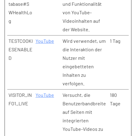
tabase#S
und Funktionalität
WHealthLo
von YouTube-
g
Videoinhalten auf
der Website.
TESTCOOKI
YouTube
Wird verwendet, um
1 Tag
ESENABLE
die Interaktion der
D
Nutzer mit
eingebetteten
Inhalten zu
verfolgen.
VISITOR_IN
YouTube
Versucht, die
180
FO1_LIVE
Benutzerbandbreite
Tage
auf Seiten mit
integrierten
YouTube-Videos zu