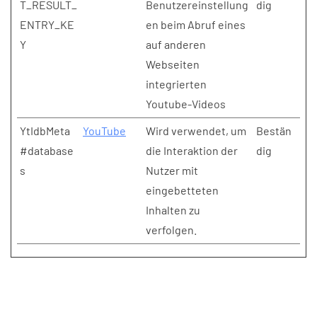
T_RESULT_
Benutzereinstellung
dig
ENTRY_KE
en beim Abruf eines
Y
auf anderen
Webseiten
integrierten
Youtube-Videos
YtIdbMeta
YouTube
Wird verwendet, um
Bestän
#database
die Interaktion der
dig
s
Nutzer mit
eingebetteten
Inhalten zu
verfolgen.