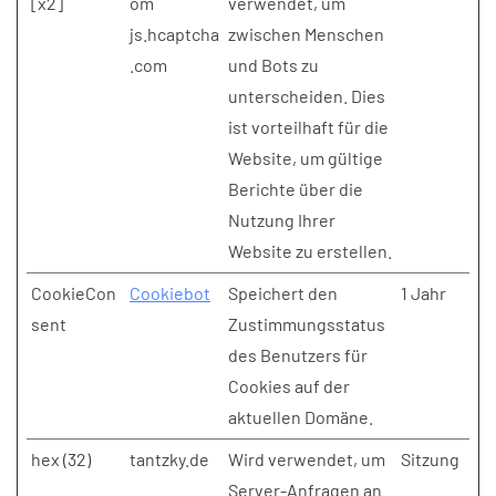
[x2]
om
verwendet, um
js.hcaptcha
zwischen Menschen
.com
und Bots zu
unterscheiden. Dies
ist vorteilhaft für die
Website, um gültige
Berichte über die
Nutzung Ihrer
Website zu erstellen.
CookieCon
Cookiebot
Speichert den
1 Jahr
sent
Zustimmungsstatus
des Benutzers für
Cookies auf der
aktuellen Domäne.
hex (32)
tantzky.de
Wird verwendet, um
Sitzung
Server-Anfragen an