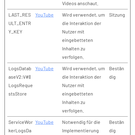
Videos anschaut.
LAST_RES
YouTube
Wird verwendet, um
Sitzung
ULT_ENTR
die Interaktion der
Y_KEY
Nutzer mit
eingebetteten
Inhalten zu
verfolgen.
LogsDatab
YouTube
Wird verwendet, um
Bestän
aseV2:V#||
die Interaktion der
dig
LogsReque
Nutzer mit
stsStore
eingebetteten
Inhalten zu
verfolgen.
ServiceWor
YouTube
Notwendig für die
Bestän
kerLogsDa
Implementierung
dig