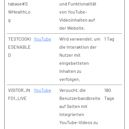
tabase#S
und Funktionalität
WHealthLo
von YouTube-
g
Videoinhalten auf
der Website.
TESTCOOKI
YouTube
Wird verwendet, um
1 Tag
ESENABLE
die Interaktion der
D
Nutzer mit
eingebetteten
Inhalten zu
verfolgen.
VISITOR_IN
YouTube
Versucht, die
180
FO1_LIVE
Benutzerbandbreite
Tage
auf Seiten mit
integrierten
YouTube-Videos zu