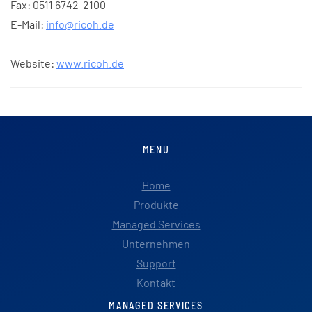
Fax: 0511 6742-2100
E-Mail:
info@ricoh.de
Website:
www.ricoh.de
MENU
Home
Produkte
Managed Services
Unternehmen
Support
Kontakt
MANAGED SERVICES