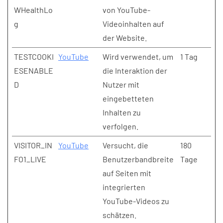
WHealthLo
von YouTube-
g
Videoinhalten auf
der Website.
TESTCOOKI
YouTube
Wird verwendet, um
1 Tag
ESENABLE
die Interaktion der
D
Nutzer mit
eingebetteten
Inhalten zu
verfolgen.
VISITOR_IN
YouTube
Versucht, die
180
FO1_LIVE
Benutzerbandbreite
Tage
auf Seiten mit
integrierten
YouTube-Videos zu
schätzen.