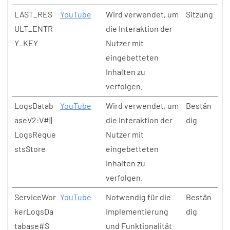
LAST_RES
YouTube
Wird verwendet, um
Sitzung
ULT_ENTR
die Interaktion der
Y_KEY
Nutzer mit
eingebetteten
Inhalten zu
verfolgen.
LogsDatab
YouTube
Wird verwendet, um
Bestän
aseV2:V#||
die Interaktion der
dig
LogsReque
Nutzer mit
stsStore
eingebetteten
Inhalten zu
verfolgen.
ServiceWor
YouTube
Notwendig für die
Bestän
kerLogsDa
Implementierung
dig
tabase#S
und Funktionalität