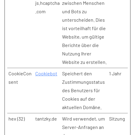
js.hcaptcha
zwischen Menschen
.com
und Bots zu
unterscheiden. Dies
ist vorteilhaft für die
Website, um gültige
Berichte über die
Nutzung Ihrer
Website zu erstellen.
CookieCon
Cookiebot
Speichert den
1 Jahr
sent
Zustimmungsstatus
des Benutzers für
Cookies auf der
aktuellen Domäne.
hex (32)
tantzky.de
Wird verwendet, um
Sitzung
Server-Anfragen an