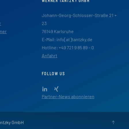
WERNER TANTZKY GMBH
Johann-Georg-Schlosser-Straße 21 +
r
23
ner
76149 Karlsruhe
E-Mail: info[at]tantzky.de
Hotline: +49 721 9 85 89 – 0
Anfahrt
FOLLOW US
Partner-News abonnieren
antzky GmbH