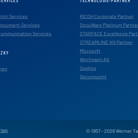
SERVICES
TECHNOLOGIE-PARTNER
rint Services
RICOH Corporate Partner
ocument Services
DocuWare Platinum Partne
ommunication Services
STARFACE Excellence Part
STREAMLINE NX Partner
Microsoft
TZKY
Wortmann AG
Sophos
men
Securepoint
rten
© 1957 - 2026 Werner T