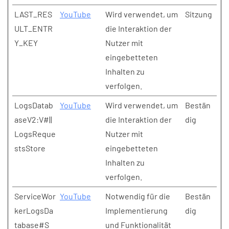
LAST_RES
YouTube
Wird verwendet, um
Sitzung
ULT_ENTR
die Interaktion der
Y_KEY
Nutzer mit
eingebetteten
Inhalten zu
verfolgen.
LogsDatab
YouTube
Wird verwendet, um
Bestän
aseV2:V#||
die Interaktion der
dig
LogsReque
Nutzer mit
stsStore
eingebetteten
Inhalten zu
verfolgen.
ServiceWor
YouTube
Notwendig für die
Bestän
kerLogsDa
Implementierung
dig
tabase#S
und Funktionalität