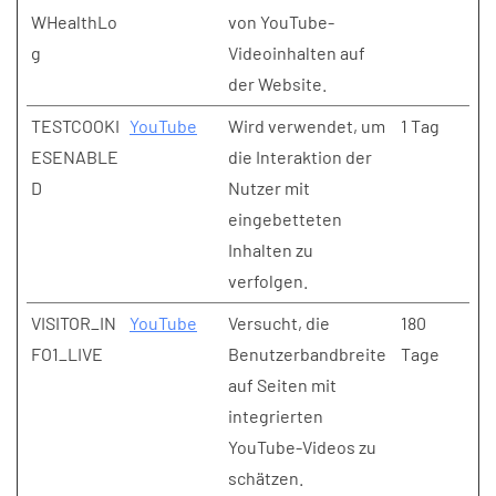
WHealthLo
von YouTube-
g
Videoinhalten auf
der Website.
TESTCOOKI
YouTube
Wird verwendet, um
1 Tag
ESENABLE
die Interaktion der
D
Nutzer mit
eingebetteten
Inhalten zu
verfolgen.
VISITOR_IN
YouTube
Versucht, die
180
FO1_LIVE
Benutzerbandbreite
Tage
auf Seiten mit
integrierten
YouTube-Videos zu
schätzen.