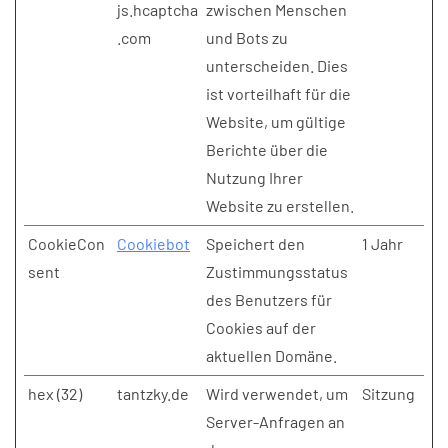
js.hcaptcha
zwischen Menschen
.com
und Bots zu
unterscheiden. Dies
ist vorteilhaft für die
Website, um gültige
Berichte über die
Nutzung Ihrer
Website zu erstellen.
CookieCon
Cookiebot
Speichert den
1 Jahr
sent
Zustimmungsstatus
des Benutzers für
Cookies auf der
aktuellen Domäne.
hex (32)
tantzky.de
Wird verwendet, um
Sitzung
Server-Anfragen an