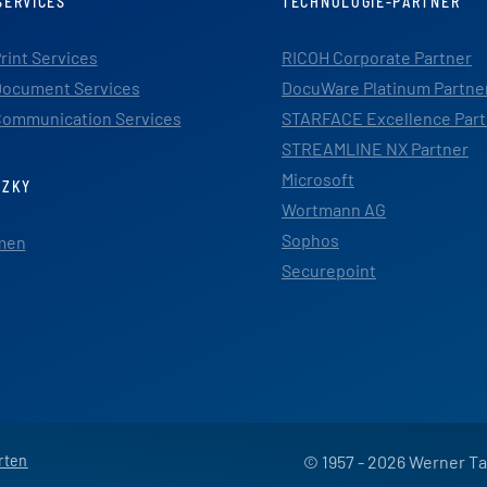
SERVICES
TECHNOLOGIE-PARTNER
rint Services
RICOH Corporate Partner
ocument Services
DocuWare Platinum Partne
ommunication Services
STARFACE Excellence Part
STREAMLINE NX Partner
Microsoft
TZKY
Wortmann AG
Sophos
men
Securepoint
rten
© 1957 - 2026 Werner T