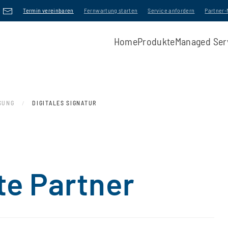
Termin vereinbaren
Fernwartung starten
Service anfordern
Partner
Home
Produkte
Managed Ser
SUNG
DIGITALES SIGNATUR
te Partner