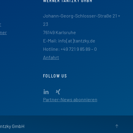
WERNER TANTZKY GMBH
Johann-Georg-Schlosser-Straße 21 +
r
23
ner
76149 Karlsruhe
E-Mail: info[at]tantzky.de
Hotline: +49 721 9 85 89 – 0
Anfahrt
FOLLOW US
Partner-News abonnieren
antzky GmbH