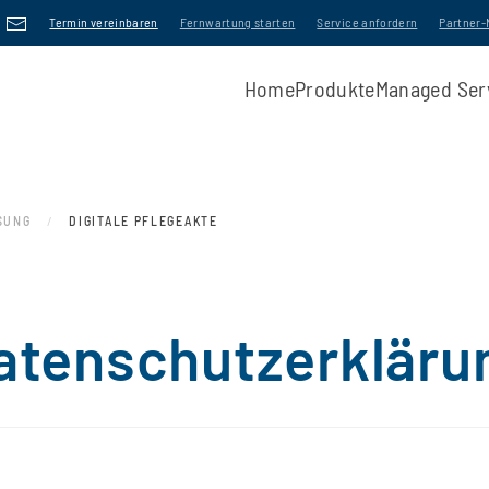
Termin vereinbaren
Fernwartung starten
Service anfordern
Partner
Home
Produkte
Managed Ser
SUNG
DIGITALE PFLEGEAKTE
atenschutzerkläru