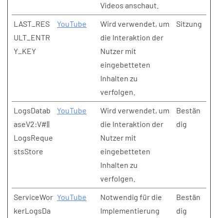
Videos anschaut.
LAST_RES
YouTube
Wird verwendet, um
Sitzung
ULT_ENTR
die Interaktion der
Y_KEY
Nutzer mit
eingebetteten
Inhalten zu
verfolgen.
LogsDatab
YouTube
Wird verwendet, um
Bestän
aseV2:V#||
die Interaktion der
dig
LogsReque
Nutzer mit
stsStore
eingebetteten
Inhalten zu
verfolgen.
ServiceWor
YouTube
Notwendig für die
Bestän
kerLogsDa
Implementierung
dig