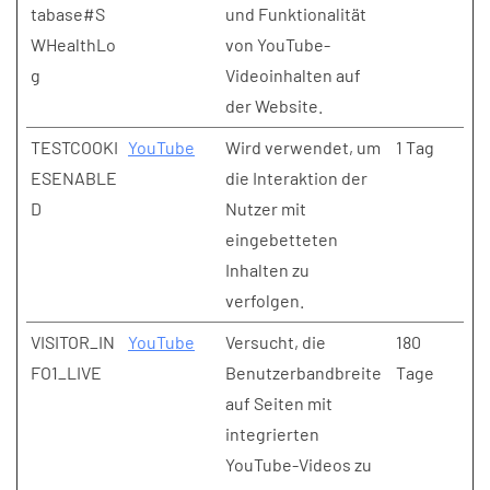
tabase#S
und Funktionalität
WHealthLo
von YouTube-
g
Videoinhalten auf
der Website.
TESTCOOKI
YouTube
Wird verwendet, um
1 Tag
ESENABLE
die Interaktion der
D
Nutzer mit
eingebetteten
Inhalten zu
verfolgen.
VISITOR_IN
YouTube
Versucht, die
180
FO1_LIVE
Benutzerbandbreite
Tage
auf Seiten mit
integrierten
YouTube-Videos zu