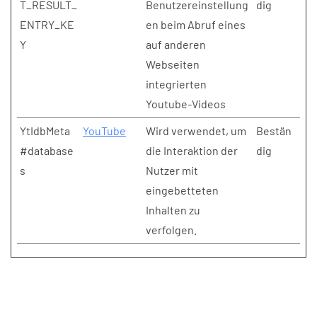
T_RESULT_
Benutzereinstellung
dig
ENTRY_KE
en beim Abruf eines
Y
auf anderen
Webseiten
integrierten
Youtube-Videos
YtIdbMeta
YouTube
Wird verwendet, um
Bestän
#database
die Interaktion der
dig
s
Nutzer mit
eingebetteten
Inhalten zu
verfolgen.