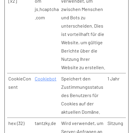
[x2]
om
verwendet, um
js.hcaptcha
zwischen Menschen
.com
und Bots zu
unterscheiden. Dies
ist vorteilhaft für die
Website, um gültige
Berichte über die
Nutzung Ihrer
Website zu erstellen.
CookieCon
Cookiebot
Speichert den
1 Jahr
sent
Zustimmungsstatus
des Benutzers für
Cookies auf der
aktuellen Domäne.
hex (32)
tantzky.de
Wird verwendet, um
Sitzung
Server-Anfragen an