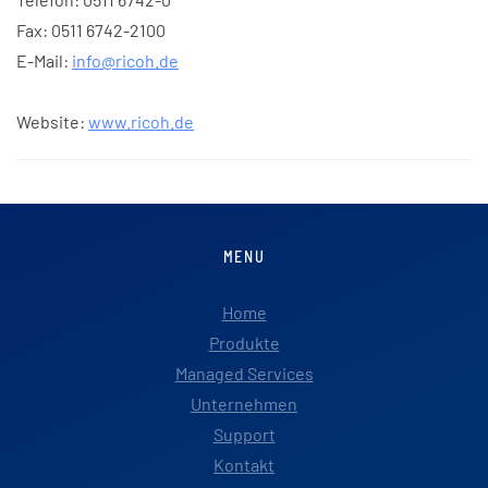
Fax: 0511 6742-2100
E-Mail:
info@ricoh.de
Website:
www.ricoh.de
MENU
Home
Produkte
Managed Services
Unternehmen
Support
Kontakt