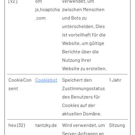
[x2]
om
verwendet, um
js.hcaptcha
zwischen Menschen
.com
und Bots zu
unterscheiden. Dies
ist vorteilhaft für die
Website, um gültige
Berichte über die
Nutzung Ihrer
Website zu erstellen.
CookieCon
Cookiebot
Speichert den
1 Jahr
sent
Zustimmungsstatus
des Benutzers für
Cookies auf der
aktuellen Domäne.
hex (32)
tantzky.de
Wird verwendet, um
Sitzung
Server-Anfragen an