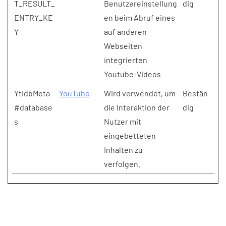
T_RESULT_
Benutzereinstellung
dig
ENTRY_KE
en beim Abruf eines
Y
auf anderen
Webseiten
integrierten
Youtube-Videos
YtIdbMeta
YouTube
Wird verwendet, um
Bestän
#database
die Interaktion der
dig
s
Nutzer mit
eingebetteten
Inhalten zu
verfolgen.