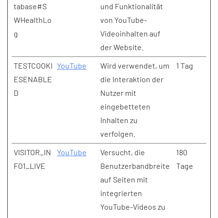
tabase#S
und Funktionalität
WHealthLo
von YouTube-
g
Videoinhalten auf
der Website.
TESTCOOKI
YouTube
Wird verwendet, um
1 Tag
ESENABLE
die Interaktion der
D
Nutzer mit
eingebetteten
Inhalten zu
verfolgen.
VISITOR_IN
YouTube
Versucht, die
180
FO1_LIVE
Benutzerbandbreite
Tage
auf Seiten mit
integrierten
YouTube-Videos zu