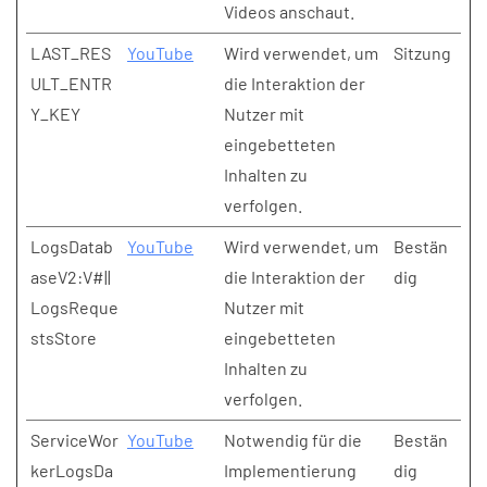
Videos anschaut.
LAST_RES
YouTube
Wird verwendet, um
Sitzung
ULT_ENTR
die Interaktion der
Y_KEY
Nutzer mit
eingebetteten
Inhalten zu
verfolgen.
LogsDatab
YouTube
Wird verwendet, um
Bestän
aseV2:V#||
die Interaktion der
dig
LogsReque
Nutzer mit
stsStore
eingebetteten
Inhalten zu
verfolgen.
ServiceWor
YouTube
Notwendig für die
Bestän
kerLogsDa
Implementierung
dig