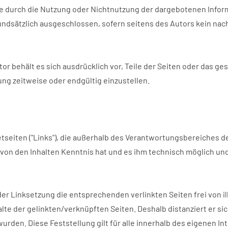
 die durch die Nutzung oder Nichtnutzung der dargebotenen Infor
ndsätzlich ausgeschlossen, sofern seitens des Autors kein nach
utor behält es sich ausdrücklich vor, Teile der Seiten oder da
ung zeitweise oder endgültig einzustellen.
etseiten ("Links"), die außerhalb des Verantwortungsbereiches d
or von den Inhalten Kenntnis hat und es ihm technisch möglich u
er Linksetzung die entsprechenden verlinkten Seiten frei von ill
lte der gelinkten/verknüpften Seiten. Deshalb distanziert er sich
wurden. Diese Feststellung gilt für alle innerhalb des eigenen 