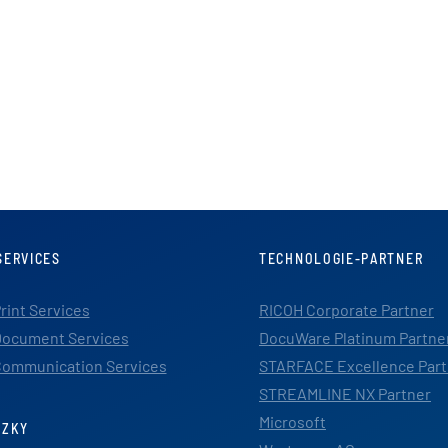
SERVICES
TECHNOLOGIE-PARTNER
rint Services
RICOH Corporate Partner
ocument Services
DocuWare Platinum Partne
ommunication Services
STARFACE Excellence Part
STREAMLINE NX Partner
Microsoft
TZKY