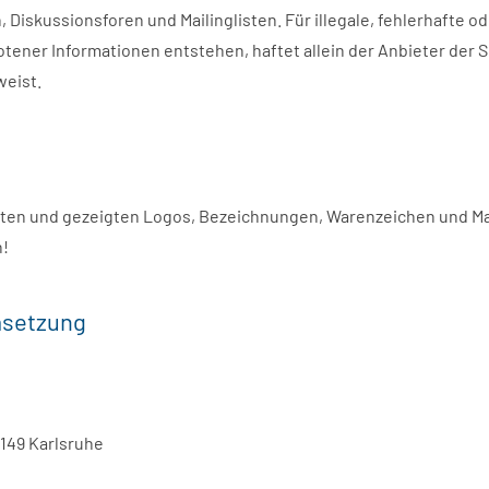
Diskussionsforen und Mailinglisten. Für illegale, fehlerhafte o
ener Informationen entstehen, haftet allein der Anbieter der S
weist.
annten und gezeigten Logos, Bezeichnungen, Warenzeichen und
n!
msetzung
6149 Karlsruhe