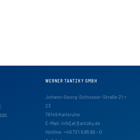
WERNER TANTZKY GMBH
Johann-Georg-Schlosser-Straße 21 +
r
23
ner
76149 Karlsruhe
E-Mail: info[at]tantzky.de
Hotline: +49 721 9 85 89 – 0