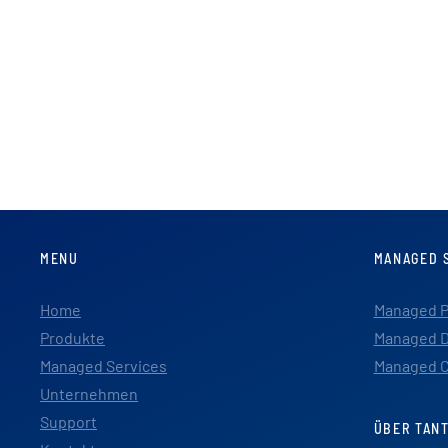
MENU
MANAGED 
Home
Managed P
Produkte
Managed D
Managed Services
Managed C
Unternehmen
Support
ÜBER TAN