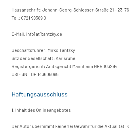
Hausanschrift: Johann-Georg-Schlosser-Straße 21 - 23, 7
Tel.: 0721 98589 0
E-Mail: info[at]tantzky.de
Geschäftsführer: Mirko Tantzky
Sitz der Gesellschaft: Karlsruhe
Registergericht: Amtsgericht Mannheim HRB 103294
USt-IdNr. DE 143605065
Haftungsausschluss
1. Inhalt des Onlineangebotes
Der Autor übernimmt keinerlei Gewähr für die Aktualität, 