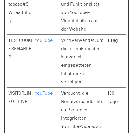
tabase#S
und Funktionalität
WHealthLo
von YouTube-
g
Videoinhalten auf
der Website.
TESTCOOKI
YouTube
Wird verwendet, um
1 Tag
ESENABLE
die Interaktion der
D
Nutzer mit
eingebetteten
Inhalten zu
verfolgen.
VISITOR_IN
YouTube
Versucht, die
180
FO1_LIVE
Benutzerbandbreite
Tage
auf Seiten mit
integrierten
YouTube-Videos zu