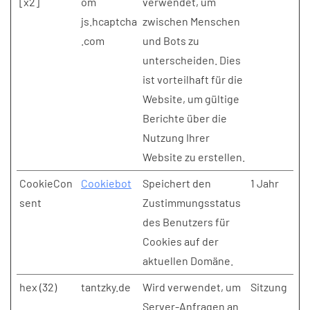
[x2]
om
verwendet, um
js.hcaptcha
zwischen Menschen
.com
und Bots zu
unterscheiden. Dies
ist vorteilhaft für die
Website, um gültige
Berichte über die
Nutzung Ihrer
Website zu erstellen.
CookieCon
Cookiebot
Speichert den
1 Jahr
sent
Zustimmungsstatus
des Benutzers für
Cookies auf der
aktuellen Domäne.
hex (32)
tantzky.de
Wird verwendet, um
Sitzung
Server-Anfragen an