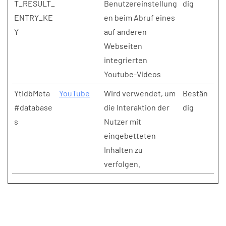
T_RESULT_
Benutzereinstellung
dig
ENTRY_KE
en beim Abruf eines
Y
auf anderen
Webseiten
integrierten
Youtube-Videos
YtIdbMeta
YouTube
Wird verwendet, um
Bestän
#database
die Interaktion der
dig
s
Nutzer mit
eingebetteten
Inhalten zu
verfolgen.