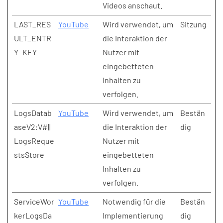
Videos anschaut.
LAST_RES
YouTube
Wird verwendet, um
Sitzung
ULT_ENTR
die Interaktion der
Y_KEY
Nutzer mit
eingebetteten
Inhalten zu
verfolgen.
LogsDatab
YouTube
Wird verwendet, um
Bestän
aseV2:V#||
die Interaktion der
dig
LogsReque
Nutzer mit
stsStore
eingebetteten
Inhalten zu
verfolgen.
ServiceWor
YouTube
Notwendig für die
Bestän
kerLogsDa
Implementierung
dig