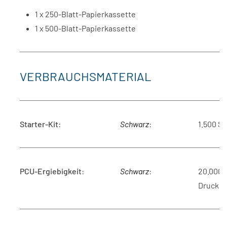
1 x 250-Blatt-Papierkassette
1 x 500-Blatt-Papierkassette
VERBRAUCHSMATERIAL
Starter-Kit
:
Schwarz
:
1.500 Se
PCU-Ergiebigkeit
:
Schwarz
:
20.000
Drucke