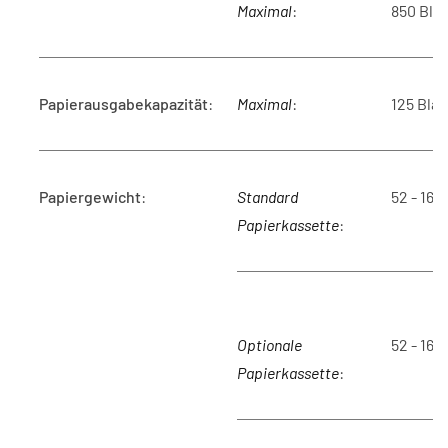
Maximal
:
850 Blat
Papierausgabekapazität
:
Maximal
:
125 Blat
Papiergewicht
:
Standard
52 - 162
Papierkassette
:
Optionale
52 - 162
Papierkassette
: