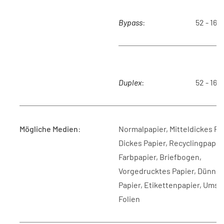
Bypass
:
52 - 162
Duplex
:
52 - 162
Mögliche Medien
:
Normalpapier, Mitteldickes Pap
Dickes Papier, Recyclingpapier
Farbpapier, Briefbogen,
Vorgedrucktes Papier, Dünne
Papier, Etikettenpapier, Umsc
Folien