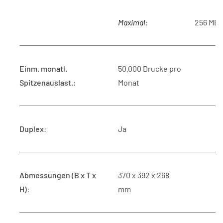
Maximal
:
256 MB
Einm. monatl.
50.000 Drucke pro
Spitzenauslast.
:
Monat
Duplex
:
Ja
Abmessungen (B x T x
370 x 392 x 268
H)
:
mm