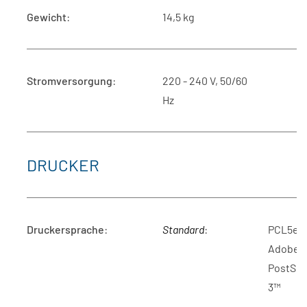
Gewicht
:
14,5 kg
Stromversorgung
:
220 - 240 V, 50/60
Hz
DRUCKER
Druckersprache
:
Standard
:
PCL5e, 
Adobe®
PostScr
3™