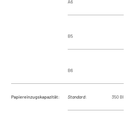
A6
B5
B6
Papiereinzugskapazität
:
Standard
:
350 Blat