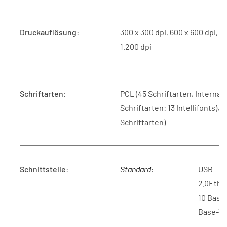
Druckauflösung
:
300 x 300 dpi, 600 x 600 dpi, 1
1.200 dpi
Schriftarten
:
PCL (45 Schriftarten, Internat
Schriftarten: 13 Intellifonts), P
Schriftarten)
Schnittstelle
:
Standard
:
USB
2.0Ethe
10 Base
Base-T