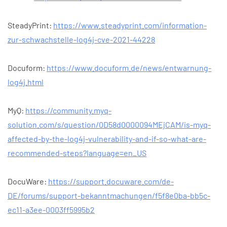
SteadyPrint:
https://www.steadyprint.com/information-
zur-schwachstelle-log4j-cve-2021-44228
Docuform:
https://www.docuform.de/news/entwarnung-
log4j.html
MyQ:
https://community.myq-
solution.com/s/question/0D58d0000094MEjCAM/is-myq-
affected-by-the-log4j-vulnerability-and-if-so-what-are-
recommended-steps?language=en_US
DocuWare:
https://support.docuware.com/de-
DE/forums/support-bekanntmachungen/f5f8e0ba-bb5c-
ec11-a3ee-0003ff5995b2