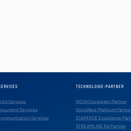
SERVICES
TECHNOLOGIE-PARTNER
rint Services
RICOH Corporate Partner
ocument Services
DocuWare Platinum Partne
ommunication Services
STARFACE Excellence Part
STREAMLINE NX Partner