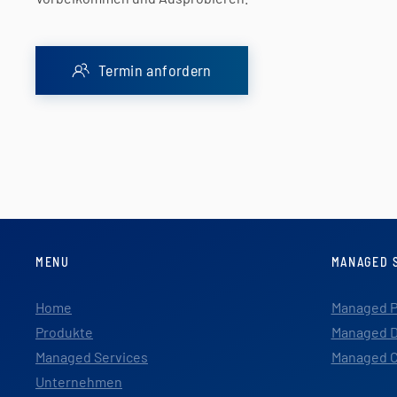
Termin anfordern
MENU
MANAGED 
Home
Managed P
Produkte
Managed D
Managed Services
Managed C
Unternehmen