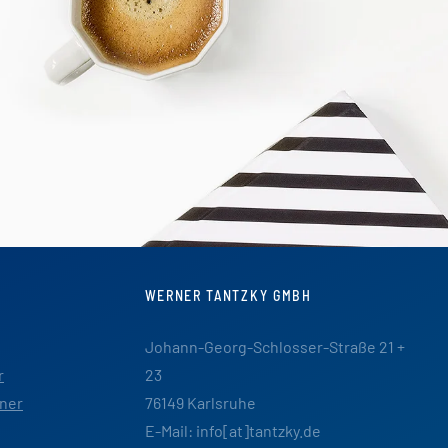
WERNER TANTZKY GMBH
Johann-Georg-Schlosser-Straße 21 +
r
23
ner
76149 Karlsruhe
E-Mail: info[at]tantzky.de