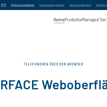
Termin vereinbaren
Fernwartung starten
Service anfordern
Partner
Home
Produkte
Managed Ser
TELEFONIEREN ÜBER DEN BROWSER
RFACE Weboberfl