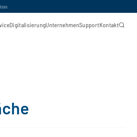
-News
vice
Digitalisierung
Unternehmen
Support
Kontakt
äche